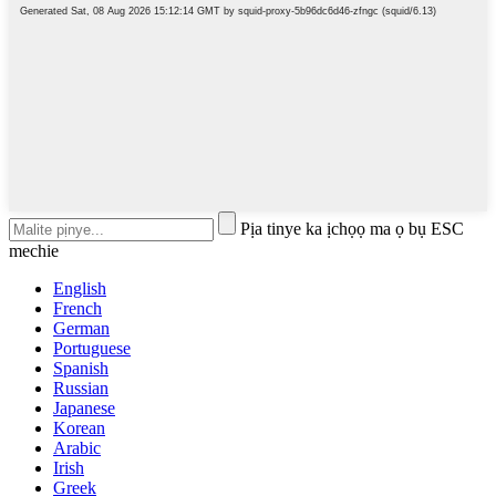
Pịa tinye ka ịchọọ ma ọ bụ ESC
mechie
English
French
German
Portuguese
Spanish
Russian
Japanese
Korean
Arabic
Irish
Greek