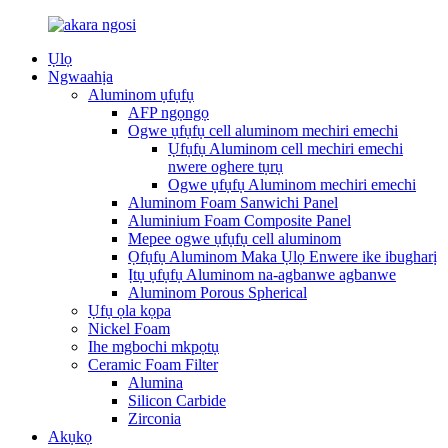
Ụlọ
Ngwaahịa
Aluminom ụfụfụ
AFP ngọngọ
Ogwe ụfụfụ cell aluminom mechiri emechi
Ụfụfụ Aluminom cell mechiri emechi
nwere oghere tụrụ
Ogwe ụfụfụ Aluminom mechiri emechi
Aluminom Foam Sanwichi Panel
Aluminium Foam Composite Panel
Mepee ogwe ụfụfụ cell aluminom
Ọfụfụ Aluminom Maka Ụlọ Enwere ike ibugharị
Ịtụ ụfụfụ Aluminom na-agbanwe agbanwe
Aluminom Porous Spherical
Ụfụ ọla kọpa
Nickel Foam
Ihe mgbochi mkpọtụ
Ceramic Foam Filter
Alumina
Silicon Carbide
Zirconia
Akụkọ