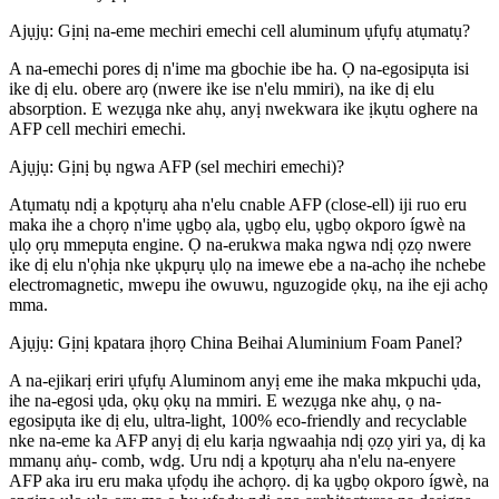
Ajụjụ: Gịnị na-eme mechiri emechi cell aluminum ụfụfụ atụmatụ?
A na-emechi pores dị n'ime ma gbochie ibe ha. Ọ na-egosipụta isi
ike dị elu. obere arọ (nwere ike ise n'elu mmiri), na ike dị elu
absorption. E wezụga nke ahụ, anyị nwekwara ike ịkụtu oghere na
AFP cell mechiri emechi.
Ajụjụ: Gịnị bụ ngwa AFP (sel mechiri emechi)?
Atụmatụ ndị a kpọtụrụ aha n'elu cnable AFP (close-ell) iji ruo eru
maka ihe a chọrọ n'ime ụgbọ ala, ụgbọ elu, ụgbọ okporo ígwè na
ụlọ ọrụ mmepụta engine. Ọ na-erukwa maka ngwa ndị ọzọ nwere
ike dị elu n'ọhịa nke ụkpụrụ ụlọ na imewe ebe a na-achọ ihe nchebe
electromagnetic, mwepu ihe owuwu, nguzogide ọkụ, na ihe eji achọ
mma.
Ajụjụ: Gịnị kpatara ịhọrọ China Beihai Aluminium Foam Panel?
A na-ejikarị eriri ụfụfụ Aluminom anyị eme ihe maka mkpuchi ụda,
ihe na-egosi ụda, ọkụ ọkụ na mmiri. E wezụga nke ahụ, ọ na-
egosipụta ike dị elu, ultra-light, 100% eco-friendly and recyclable
nke na-eme ka AFP anyị dị elu karịa ngwaahịa ndị ọzọ yiri ya, dị ka
mmanụ aṅụ- comb, wdg. Uru ndị a kpọtụrụ aha n'elu na-enyere
AFP aka iru eru maka ụfọdụ ihe achọrọ. dị ka ụgbọ okporo ígwè, na