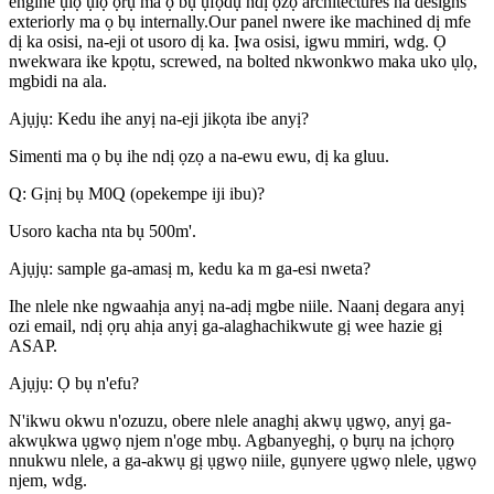
engine ụlọ ụlọ ọrụ ma ọ bụ ụfọdụ ndị ọzọ architectures na designs
exteriorly ma ọ bụ internally.Our panel nwere ike machined dị mfe
dị ka osisi, na-eji ot usoro dị ka. Ịwa osisi, igwu mmiri, wdg. Ọ
nwekwara ike kpọtu, screwed, na bolted nkwonkwo maka uko ụlọ,
mgbidi na ala.
Ajụjụ: Kedu ihe anyị na-eji jikọta ibe anyị?
Simenti ma ọ bụ ihe ndị ọzọ a na-ewu ewu, dị ka gluu.
Q: Gịnị bụ M0Q (opekempe iji ibu)?
Usoro kacha nta bụ 500m'.
Ajụjụ: sample ga-amasị m, kedu ka m ga-esi nweta?
Ihe nlele nke ngwaahịa anyị na-adị mgbe niile. Naanị degara anyị
ozi email, ndị ọrụ ahịa anyị ga-alaghachikwute gị wee hazie gị
ASAP.
Ajụjụ: Ọ bụ n'efu?
N'ikwu okwu n'ozuzu, obere nlele anaghị akwụ ụgwọ, anyị ga-
akwụkwa ụgwọ njem n'oge mbụ. Agbanyeghị, ọ bụrụ na ịchọrọ
nnukwu nlele, a ga-akwụ gị ụgwọ niile, gụnyere ụgwọ nlele, ụgwọ
njem, wdg.