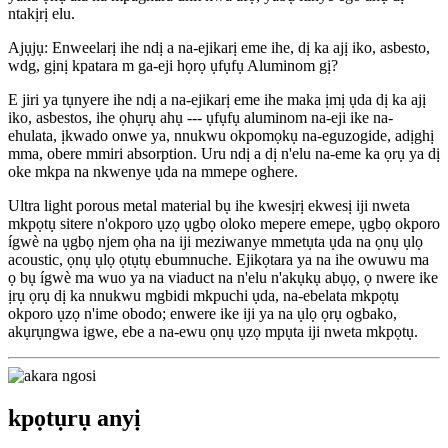
ntakịrị elu.
Ajụjụ: Enweelarị ihe ndị a na-ejikarị eme ihe, dị ka ajị iko, asbesto,
wdg, gịnị kpatara m ga-eji họrọ ụfụfụ Aluminom gị?
E jiri ya tụnyere ihe ndị a na-ejikarị eme ihe maka ịmị ụda dị ka ajị
iko, asbestos, ihe ọhụrụ ahụ --- ụfụfụ aluminom na-eji ike na-
ehulata, ịkwado onwe ya, nnukwu okpomọkụ na-eguzogide, adịghị
mma, obere mmiri absorption. Uru ndị a dị n'elu na-eme ka ọrụ ya dị
oke mkpa na nkwenye ụda na mmepe oghere.
Ultra light porous metal material bụ ihe kwesịrị ekwesị iji nweta
mkpọtụ sitere n'okporo ụzọ ụgbọ oloko mepere emepe, ụgbọ okporo
ígwè na ụgbọ njem ọha na iji meziwanye mmetụta ụda na ọnụ ụlọ
acoustic, ọnụ ụlọ ọtụtụ ebumnuche. Ejikọtara ya na ihe owuwu ma
ọ bụ ígwè ma wuo ya na viaduct na n'elu n'akụkụ abụọ, ọ nwere ike
ịrụ ọrụ dị ka nnukwu mgbidi mkpuchi ụda, na-ebelata mkpọtụ
okporo ụzọ n'ime obodo; enwere ike iji ya na ụlọ ọrụ ogbako,
akụrụngwa igwe, ebe a na-ewu ọnụ ụzọ mpụta iji nweta mkpọtụ.
kpọtụrụ anyị