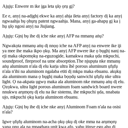
Ajụjụ: Enwere m ike ịga leta ụlọ ọrụ gị?
Ee e, anyị na-adịghị ekwe ka anyị ahịa ileta anyị factory dị ka anyị
ngwaahịa bụ ọhụrụ patent ngwaahịa. Mana, anyị ga-ahapụ gị ka ị
hụ ụlọ ngosi anyị na Jiujiang.
Ajụjụ: Gịnị bụ ihe dị iche nke anyị AFP na mmanụ aṅụ?
Ngwakọta mmanụ aṅụ dị nnọọ iche na AFP anyị na enwere ike iji
ya mee ihe maka ikpo ọkụ. Ma anyị AFP nwere ike ọ bụghị nanị na-
eji maka okpomọkụ na-eguzogide, kamakwa maka ụda mkpuchi,
soundproof, fireproof na ume absorption.The njupụta nke mmanụ
aṅụ aluminum n'ala dị elu karịa ultra ìhè porous aluminum ụfụfụ
n'ala n'ihi na aluminom ngalaba etiti dị mkpa maka ebuanu. akụkụ
ala aluminom mana ọ bụghị maka bọọdụ sanwichi ụfụfụ nke ultra
light. Ọ na-akpata ụgwọ maka ala aluminom nke mmanụ aṅụ dị elu.
Ọzọkwa, ultra light porous aluminum foam sandwich board nwere
nnukwu arụmọrụ dị elu na ike sistemu, ihe mkpuchi ụda, nnabata
ujo, mkpuchi ọkụ karịa aluminom ebuanu.
Ajụjụ: Gịnị bụ ihe dị iche nke anyị Aluminom Foam n'ala na osisi
n'ala?
Igwe ụfụfụ aluminom na-acha ọkụ ọkụ dị oke mma na arụmọrụ
yana ọnụ ala na mpaghara unit kwa afọ, yabụ itinye ego ahụ dị