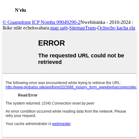
N'elu
© Guangdong ICP Nọmba 09049290-2
Nwebiisinka - 2010-2024 :
Ikike niile echekwabara.
map saịtị
-
SitemapTrans
-
Ọchụchọ kacha elu