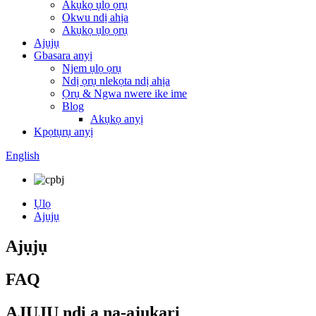
Akụkọ ụlọ ọrụ
Okwu ndị ahịa
Akụkọ ụlọ ọrụ
Ajụjụ
Gbasara anyị
Njem ụlọ ọrụ
Ndị ọrụ nlekọta ndị ahịa
Ọrụ & Ngwa nwere ike ime
Blog
Akụkọ anyị
Kpọtụrụ anyị
English
Ụlọ
Ajụjụ
Ajụjụ
FAQ
AJỤJỤ ndị a na-ajụkarị