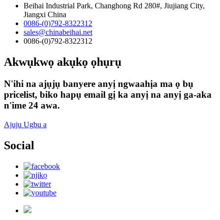
Beihai Industrial Park, Changhong Rd 280#, Jiujiang City,
Jiangxi China
0086-(0)792-8322312
sales@chinabeihai.net
0086-(0)792-8322312
Akwụkwọ akụkọ ọhụrụ
N'ihi na ajụjụ banyere anyị ngwaahịa ma ọ bụ
pricelist, biko hapụ email gị ka anyị na anyị ga-aka
n'ime 24 awa.
Ajuju Ugbu a
Social