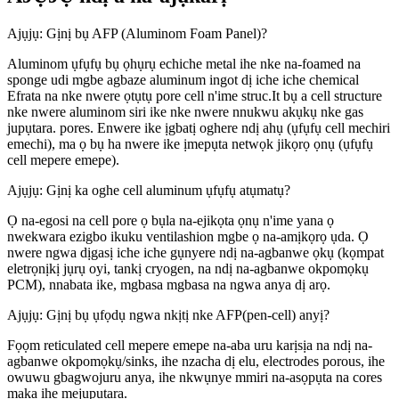
Ajụjụ: Gịnị bụ AFP (Aluminom Foam Panel)?
Aluminom ụfụfụ bụ ọhụrụ echiche metal ihe nke na-foamed na
sponge udi mgbe agbaze aluminum ingot dị iche iche chemical
Efrata na nke nwere ọtụtụ pore cell n'ime struc.It bụ a cell structure
nke nwere aluminom siri ike nke nwere nnukwu akụkụ nke gas
jupụtara. pores. Enwere ike ịgbatị oghere ndị ahụ (ụfụfụ cell mechiri
emechi), ma ọ bụ ha nwere ike ịmepụta netwọk jikọrọ ọnụ (ụfụfụ
cell mepere emepe).
Ajụjụ: Gịnị ka oghe cell aluminum ụfụfụ atụmatụ?
Ọ na-egosi na cell pore ọ bụla na-ejikọta ọnụ n'ime yana ọ
nwekwara ezigbo ikuku ventilashion mgbe ọ na-amịkọrọ ụda. Ọ
nwere ngwa dịgasị iche iche gụnyere ndị na-agbanwe ọkụ (kọmpat
eletrọnịkị jụrụ oyi, tankị cryogen, na ndị na-agbanwe okpomọkụ
PCM), nnabata ike, mgbasa mgbasa na ngwa anya dị arọ.
Ajụjụ: Gịnị bụ ụfọdụ ngwa nkịtị nke AFP(pen-cell) anyị?
Fọọm reticulated cell mepere emepe na-aba uru karịsịa na ndị na-
agbanwe okpomọkụ/sinks, ihe nzacha dị elu, electrodes porous, ihe
owuwu gbagwojuru anya, ihe nkwụnye mmiri na-asọpụta na cores
maka ihe mejupụtara.