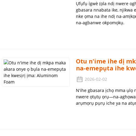
Ụfụfụ ígwè (ọla ndị nwere og
gbasara nnabata ike, njikwa e
nke ọma na ihe ndị na-amịkọr
na-agbanwe okpomọkụ.
Otu n'ime ihe dị m
na-emepụta ihe kw
2026-02-02
N'ihe gbasara ịchọ mma ụlọ 
nwere ọtụtụ ọrụ—na-aghọwan
arụmọrụ pụrụ iche ya na atụm