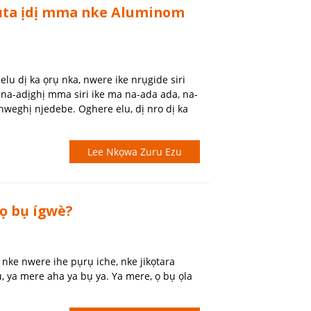
pụta ịdị mma nke Aluminom
lu dị ka ọrụ nka, nwere ike nrụgide siri
 na-adịghị mma siri ike ma na-ada ada, na-
weghị njedebe. Oghere elu, dị nro dị ka
Lee Nkọwa Zuru Ezu
ọ bụ ígwè?
ọ nke nwere ihe pụrụ iche, nke jikọtara
, ya mere aha ya bụ ya. Ya mere, ọ bụ ọla