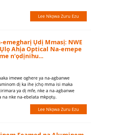
Lee Nkọwa Zuru Ezu
-emegharị Ụdị Mmasị: NWE
lọ Ahịa Optical Na-emepe
e n'ọdịnihu...
aka imewe oghere ya na-agbanwe
uminom dị ka ihe ịchọ mma isi maka
irimara ya dị mfe, nke a na-agbanwe
 na nke na-ebelata mkpọtụ.
Lee Nkọwa Zuru Ezu
minom Foamed na Aluminom