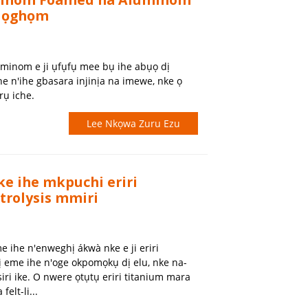
a ọghọm
inom e ji ụfụfụ mee bụ ihe abụọ dị
he n'ihe gbasara injinịa na imewe, nke ọ
ụ iche.
Lee Nkọwa Zuru Ezu
nke ihe mkpuchi eriri
trolysis mmiri
e ihe n'enweghị ákwà nke e ji eriri
ị eme ihe n'oge okpomọkụ dị elu, nke na-
ri ike. O nwere ọtụtụ eriri titanium mara
elt-li...