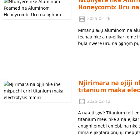
Honeycomb: Uru n
2025-02-26
Mmanụ aṅụ aluminom na alum
fechaa nke a na-ejikarị eme i
bụla nwere uru na ọghọm pụr
Njirimara na ojiji 
titanium maka elec
2025-02-12
A na-eji ígwè Titanium felt em
titanium mee, nke a na-ejikar
anaghị emebi emebi, na nke si
mma e jikọtara ọnụ iji mepụta f