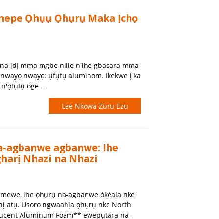
mepe Ọhụụ Ọhụrụ Maka Ịchọ
 na ịdị mma mgbe niile n'ihe gbasara mma
ta nwayọ nwayọ: ụfụfụ aluminom. Ikekwe ị ka
'ọtụtụ oge ...
Lee Nkọwa Zuru Ezu
-agbanwe agbanwe: Ihe
harị Nhazi na Nhazi
imewe, ihe ọhụrụ na-agbanwe ókèala nke
ị atụ. Usoro ngwaahịa ọhụrụ nke North
lucent Aluminum Foam** ewepụtara na-