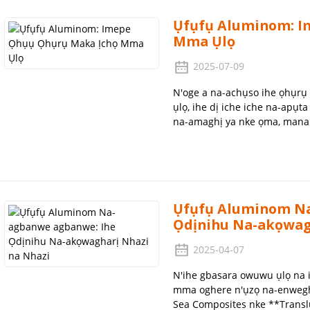
Ụfụfụ Aluminom: I
Mma Ụlọ
2025-07-09
N'oge a na-achụso ihe ọhụrụ
ụlọ, ihe dị iche iche na-apụ
na-amaghị ya nke ọma, mana n
Ụfụfụ Aluminom Na
Ọdịnihu Na-akọwag
2025-04-07
N'ihe gbasara owuwu ụlọ na 
mma oghere n'ụzọ na-enwegh
Sea Composites nke **Trans