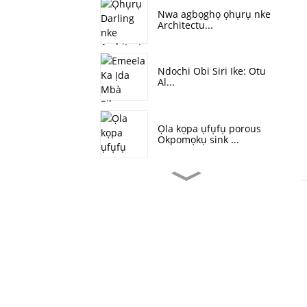
Nwa agbọghọ ọhụrụ nke
Architectu...
Ndochi Obi Siri Ike: Otu
Al...
Ọla kọpa ụfụfụ porous
Okpomọkụ sink ...
Kedu ka esi ejupụta ihe
e ji aluminom mee...
Ụfụfụ nickel dị gịrịgịrị,
0.5mm...
Ụfụfụ Metal ọ̀ bụ ihe