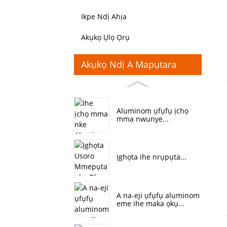
Ikpe Ndị Ahịa
Akụkọ Ụlọ Ọrụ
Akụkọ Ndị A Mapụtara
Aluminom ụfụfụ ịchọ
mma nwunye...
Ịghọta ihe nrụpụta...
A na-eji ụfụfụ aluminom
eme ihe maka ọkụ...