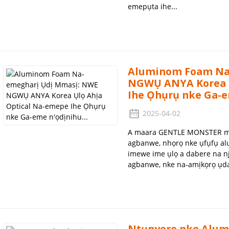
emepụta ihe...
Aluminom Foam Na
NGWỤ ANYA Korea Ụ
Ihe Ọhụrụ nke Ga-em
2025-04-02
A maara GENTLE MONSTER m
agbanwe, nhọrọ nke ụfụfụ al
imewe ime ụlọ a dabere na nj
agbanwe, nke na-amịkọrọ ụda
Ntụnyere nke Alu