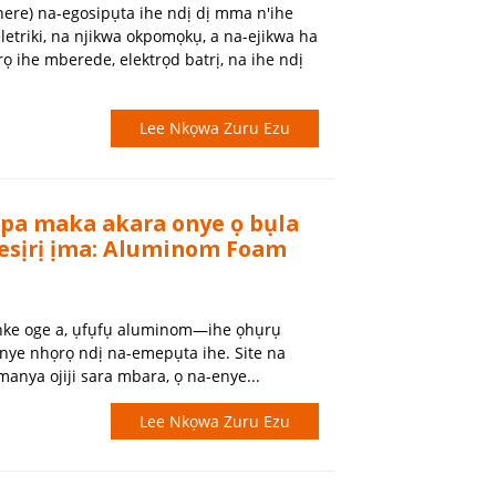
here) na-egosipụta ihe ndị dị mma n'ihe
letriki, na njikwa okpomọkụ, a na-ejikwa ha
ọ ihe mberede, elektrọd batrị, na ihe ndị
Lee Nkọwa Zuru Ezu
kpa maka akara onye ọ bụla
esịrị ịma: Aluminom Foam
nke oge a, ụfụfụ aluminom—ihe ọhụrụ
ye nhọrọ ndị na-emepụta ihe. Site na
anya ojiji sara mbara, ọ na-enye...
Lee Nkọwa Zuru Ezu