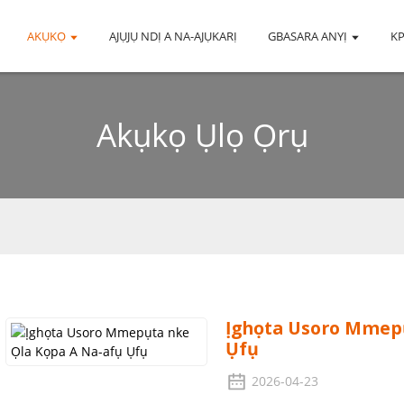
AKỤKỌ
AJỤJỤ NDỊ A NA-AJỤKARỊ
GBASARA ANYỊ
K
Akụkọ Ụlọ Ọrụ
Ịghọta Usoro Mmepụ
Ụfụ
2026-04-23