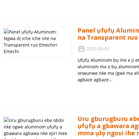
Panel ụfụfụ Alumin
na Transparent ruo
2025-09-01
Ụfụfụ Aluminom bụ ihe e ji e
aluminom ma ọ bụ aluminom dị
onwunwe nke ma ígwè ma afụ
agbaze agbaze...
Uru gburugburu eb
ụfụfụ a gbawara ag
mma ụlọ ngosi ihe 