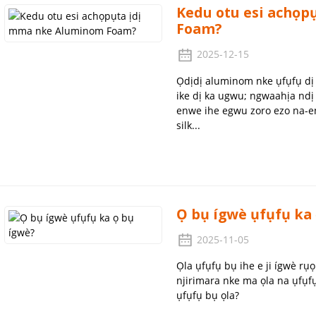
Kedu otu esi achọ
Foam?
2025-12-15
Ọdịdị aluminom nke ụfụfụ dị e
ike dị ka ugwu; ngwaahịa ndị
enwe ihe egwu zoro ezo na-en
silk...
Ọ bụ ígwè ụfụfụ ka 
2025-11-05
Ọla ụfụfụ bụ ihe e ji ígwè rụ
njirimara nke ma ọla na ụfụfụ
ụfụfụ bụ ọla?