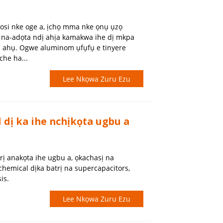
osi nke oge a, ịchọ mma nke ọnụ ụzọ
na-adọta ndị ahịa kamakwa ihe dị mkpa
a ahụ. Ogwe aluminom ụfụfụ e tinyere
che ha...
Lee Nkọwa Zuru Ezu
dị ka ihe nchịkọta ugbu a
arị anakọta ihe ugbu a, ọkachasị na
hemical dịka batrị na supercapacitors,
is.
Lee Nkọwa Zuru Ezu