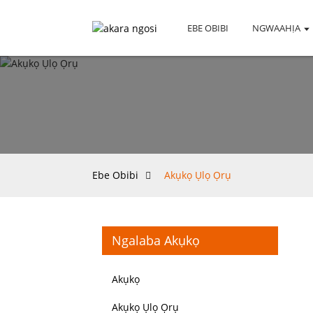
EBE OBIBI
NGWAAHỊA
Ebe Obibi
Akụkọ Ụlọ Ọrụ
Ngalaba Akụkọ
Akụkọ
Akụkọ Ụlọ Ọrụ