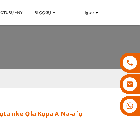
Igbo
PỌTỤRỤ ANYỊ
BLỌỌGỤ
18007928831
ta nke Ọla Kọpa A Na-afụ