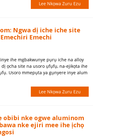
Lee Nkọwa Zuru Ezu
om: Ngwa dị iche iche site
 Emechiri Emechi
tinye ihe mgbakwunye pụrụ iche na alloy
 ọcha site na usoro ụfụfụ, na-ejikọta ihe
fụ. Usoro mmepụta ya gụnyere inye alum
Lee Nkọwa Zuru Ezu
e obibi nke ogwe aluminom
bawa nke ejiri mee ihe ịchọ
ngosi