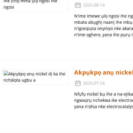
2025-08-14
N'ime imewe ụlọ ngosi ihe ng
mbata abụghị naanị ihe mbụ 
n'igosipụta onyinyo nke akar
n'ime oghere, yana ihe pụrụ i
Akpụkpọ anụ nickel 
2025-07-24
Nfụfụ nickel bụ ihe a na-ejik
ngwaọrụ nchekwa ike electroc
yana n'ọhịa nke electrocatalys